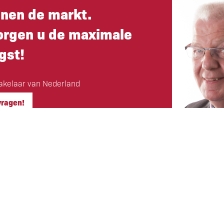
nnen de markt.
orgen u de maximale
gst!
kelaar van Nederland
vragen!
Hoofdkantoor
ls klant
Eigen Horeca Makelaar