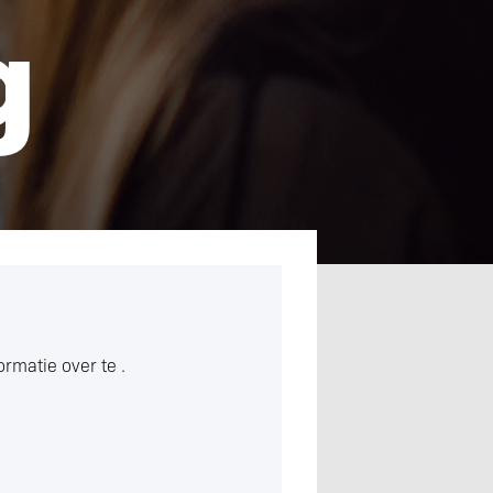
g
formatie over
te .