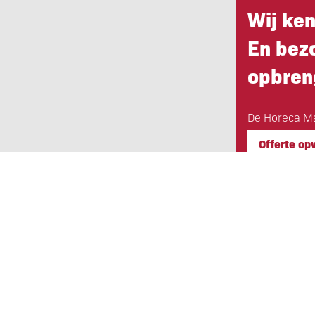
Wij ke
En bez
opbren
De Horeca Ma
Offerte op
Eigen Horeca Makelaar
Bij Eigen Horeca Makelaar staat u a