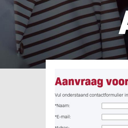
Aanvraag voor
Vul onderstaand contactformulier i
*
Naam:
*
E-mail:
*
Adres: