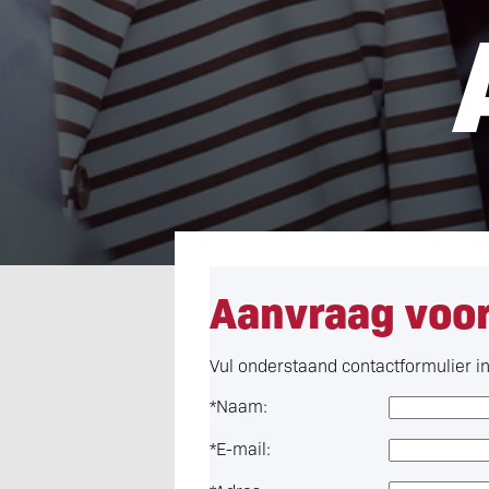
Aanvraag voor
Vul onderstaand contactformulier i
*
Naam:
*
E-mail: