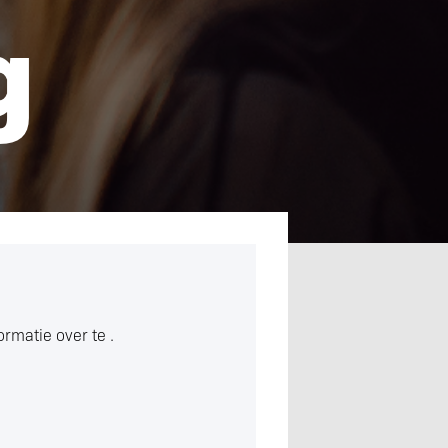
g
formatie over
te .