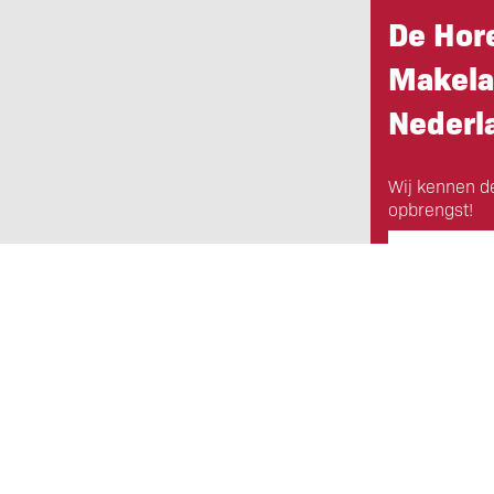
De Hor
Makela
Nederl
Wij kennen d
opbrengst!
Offerte op
Eigen Horeca Makelaar
Bij Eigen Horeca Makelaar staat u a