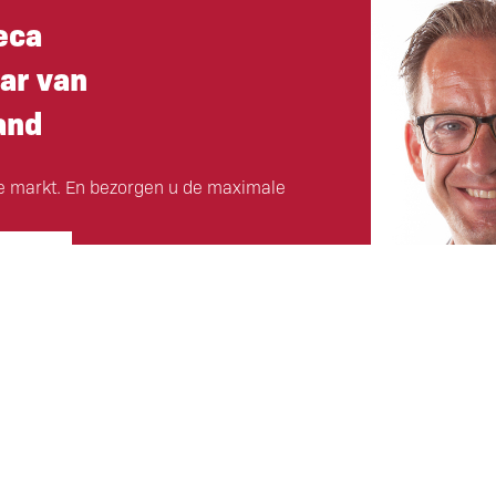
eca
ar van
and
e markt. En bezorgen u de maximale
vragen!
Hoofdkantoor
ls klant
Eigen Horeca Makelaar