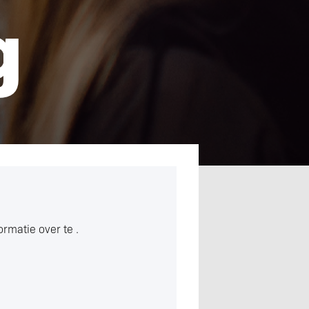
g
formatie over
te .