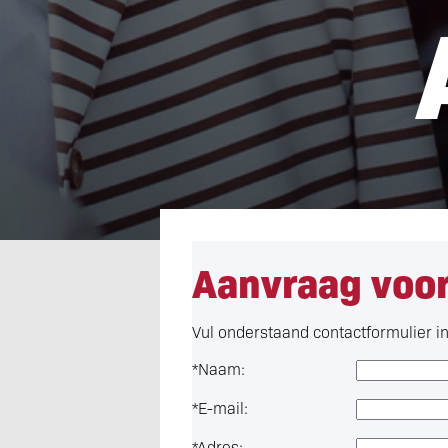
Aanvraag voor
Vul onderstaand contactformulier i
*
Naam:
*
E-mail:
*
Adres: