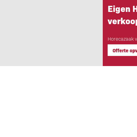
Eigen 
verkoop
Horecazaak ve
Offerte op
Eigen Horeca Makelaar
Bij Eigen Horeca Makelaar staat u a