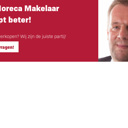
Horeca Makelaar
t beter!
rkopen? Wij zijn de juiste partij!
vragen!
Hoofdkantoor
ls klant
Eigen Horeca Makelaar